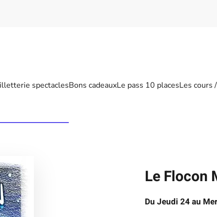
illetterie spectacles
Bons cadeaux
Le pass 10 places
Les cours 
Le Flocon
Du Jeudi 24 au Me