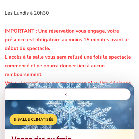
Les Lundis à 20h30
IMPORTANT :
Une réservation vous engage, votre
présence est obligatoire au moins 15 minutes avant le
début du spectacle.
L'accès à la salle vous sera refusé une fois le spectacle
commencé et ne pourra donner lieu à aucun
remboursement.
Votre réservation ne pourra pas non plus être déplacée
sur une autre représentation.
×
La comédie de la Roseraie
❄️ SALLE CLIMATISÉE
156 Bis, Avenue de Lavaur - 31500 - Toulouse
Informations : 05 62 17 02 93