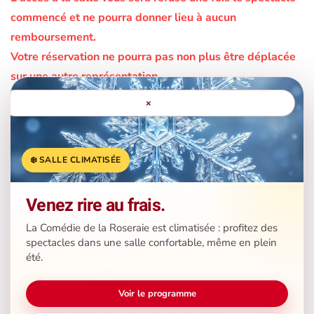
commencé et ne pourra donner lieu à aucun
remboursement.
Votre réservation ne pourra pas non plus être déplacée
sur une autre représentation.
×
La comédie de la Roseraie
❄️ SALLE CLIMATISÉE
156 Bis, Avenue de Lavaur - 31500 - Toulouse
Informations : 05 62 17 02 93
Venez rire au frais.
La Comédie de la Roseraie est climatisée : profitez des
spectacles dans une salle confortable, même en plein
été.
Voir le programme
© Tout droits réservés - Comédie de la roseraie - 2021