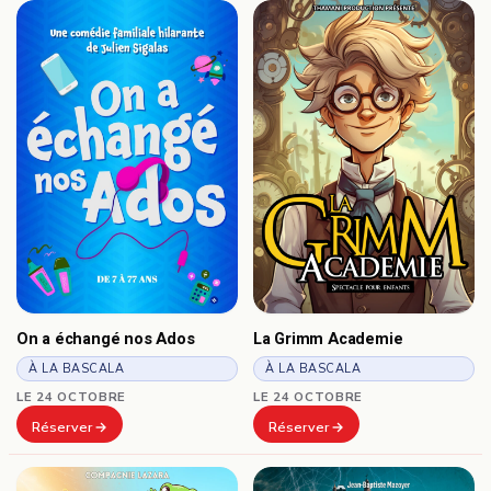
On a échangé nos Ados
La Grimm Academie
À LA BASCALA
À LA BASCALA
LE 24 OCTOBRE
LE 24 OCTOBRE
Réserver
Réserver