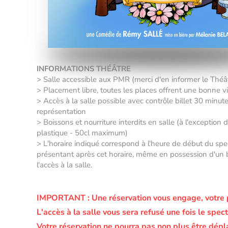
INFORMATIONS THÉÂTRE
> Salle accessible aux PMR (merci d'en informer le Thé
> Placement libre, toutes les places offrent une bonne vis
> Accès à la salle possible avec contrôle billet 30 minut
représentation
> Boissons et nourriture interdits en salle (à l'exception 
plastique - 50cl maximum)
> L'horaire indiqué correspond à l'heure de début du sp
présentant après cet horaire, même en possession d'un bil
l'accès à la salle.
IMPORTANT :
Une réservation vous engage, votre 
L'accès à la salle vous sera refusé une fois le s
Votre réservation ne pourra pas non plus être dépl