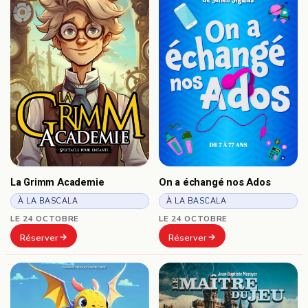
La Grimm Academie
On a échangé nos Ados
À LA BASCALA
À LA BASCALA
LE 24 OCTOBRE
LE 24 OCTOBRE
Réserver
Réserver