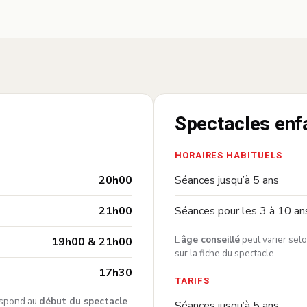
Spectacles enf
HORAIRES HABITUELS
—
20h00
Séances jusqu’à 5 ans
—
21h00
Séances pour les 3 à 10 an
L’
âge conseillé
peut varier selo
—
19h00 & 21h00
sur la fiche du spectacle.
—
17h30
TARIFS
respond au
début du spectacle
.
Séances jusqu’à 5 ans