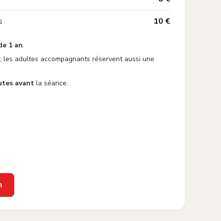
—
s
10 €
de 1 an
.
; les adultes accompagnants réservent aussi une
utes avant
la séance.
n