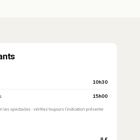
ants
—
10h30
—
s
15h00
n les spectacles : vérifiez toujours l’indication présente
—
8 €