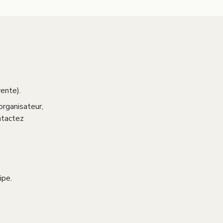
ente).
’organisateur,
ontactez
ipe.